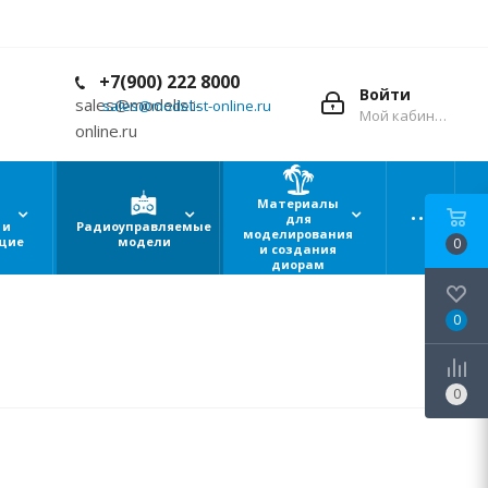
+7(900) 222 8000
Войти
sales@modelist-online.ru
Мой кабинет
Материалы
для
 и
Радиоуправляемые
моделирования
щие
модели
0
и создания
диорам
0
0