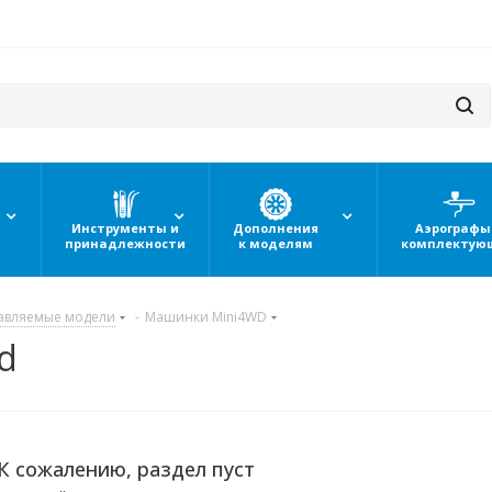
Инструменты и
Дополнения
Аэрографы
принадлежности
к моделям
комплектую
авляемые модели
-
Машинки Mini4WD
d
К сожалению, раздел пуст