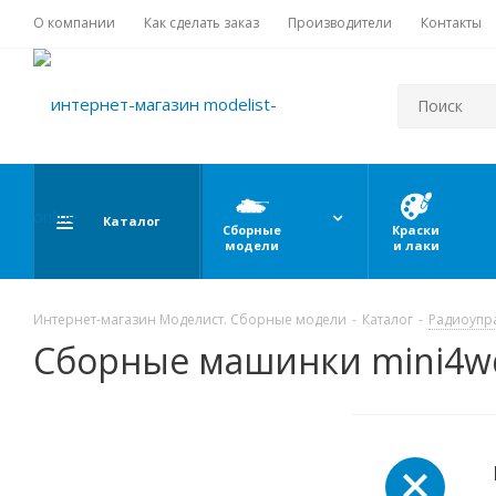
О компании
Как сделать заказ
Производители
Контакты
Каталог
Сборные
Краски
модели
и лаки
Интернет-магазин Моделист. Сборные модели
-
Каталог
-
Радиоупр
Сборные машинки mini4w