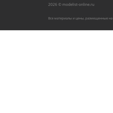
2026 © modelist-online.ru
Все материалы и цены, размещенные на 