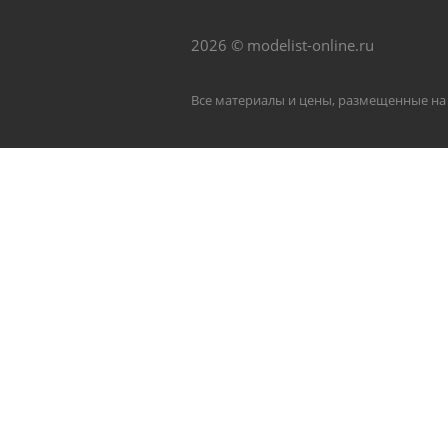
2026 © modelist-online.ru
Все материалы и цены, размещенные на 