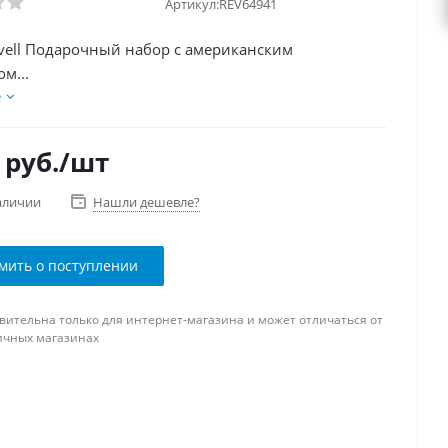
Артикул:
REV64941
vell Подарочный набор с американским
м...
е
руб.
/шт
аличии
Нашли дешевле?
мить о поступлении
вительна только для интернет-магазина и может отличаться от
ичных магазинах