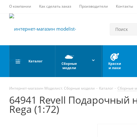
О компании
Как сделать заказ
Производители
Контакты
Каталог
Сборные
Краски
модели
и лаки
Интернет-магазин Моделист. Сборные модели
-
Каталог
-
Сборные 
64941 Revell Подарочный 
Rega (1:72)