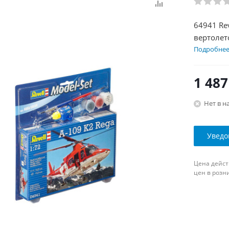
64941 Re
вертолето
Подробне
1 487
Нет в н
Уведо
Цена дейст
цен в розн