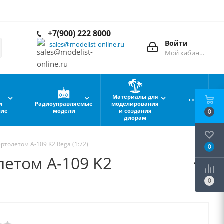
+7(900) 222 8000
Войти
sales@modelist-online.ru
Мой кабинет
Материалы для
и
Радиоуправляемые
моделирования
щие
модели
и создания
0
диорам
толетом A-109 K2 Rega (1:72)
0
летом A-109 K2
0