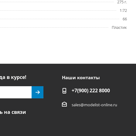
275 г.
1:72
66
Пластик
да в курсе!
Наши контакты
+7(900) 222 8000
sales@modelist-online.ru
ь на связи